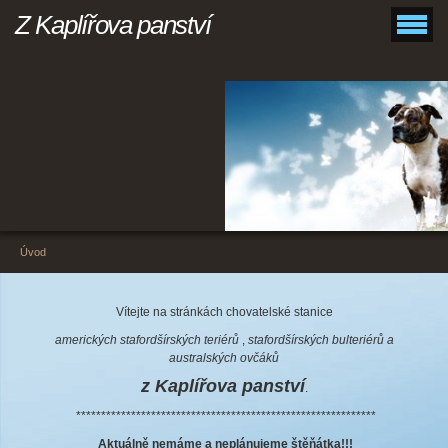
Z Kaplířova panství
Úvod
Vítejte na stránkách chovatelské stanice
amerických stafordšírských teriérů
,
stafordšírských bulteriérů a
australských ovčáků
z Kaplířova panství
.
************************************************************
Aktuálně nemáme a neplánujeme štěňátka!!!