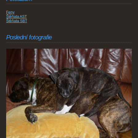
Feny
Štěňata AST
Štěňata SBT
Poslední fotografie