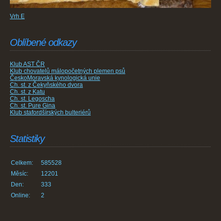
Vrh E
Oblíbené odkazy
Klub AST ČR
Klub chovatelů málopočetných plemen psů
ČeskoMoravská kynologická unie
Ch. st. z Čekyňského dvora
Ch. st. z Katu
Ch. st. Legoscha
Ch. st. Pure Gina
Klub stafordšírských bulteriérů
Statistiky
Celkem:
585528
Měsíc:
12201
Den:
333
Online:
2