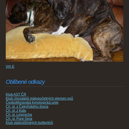
Vrh E
Oblíbené odkazy
Klub AST ČR
Klub chovatelů málopočetných plemen psů
ČeskoMoravská kynologická unie
Ch. st. z Čekyňského dvora
Ch. st. z Katu
Ch. st. Legoscha
Ch. st. Pure Gina
Klub stafordšírských bulteriérů