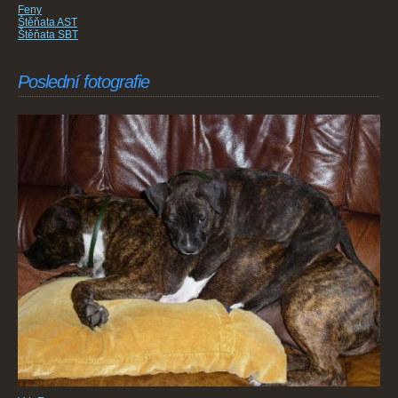
Feny
Štěňata AST
Štěňata SBT
Poslední fotografie