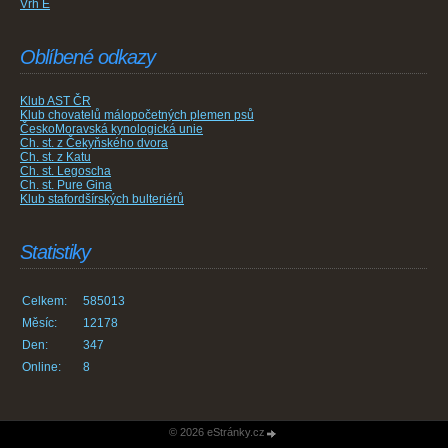
Vrh E
Oblíbené odkazy
Klub AST ČR
Klub chovatelů málopočetných plemen psů
ČeskoMoravská kynologická unie
Ch. st. z Čekyňského dvora
Ch. st. z Katu
Ch. st. Legoscha
Ch. st. Pure Gina
Klub stafordšírských bulteriérů
Statistiky
Celkem:
585013
Měsíc:
12178
Den:
347
Online:
8
© 2026 eStránky.cz