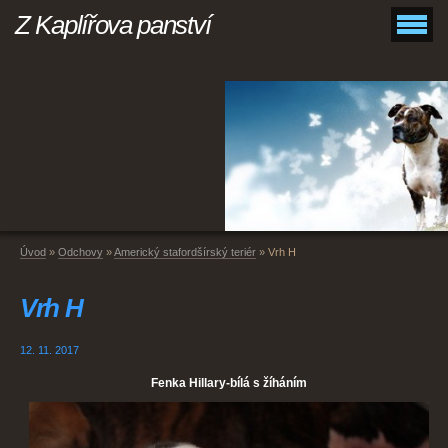
Z Kaplířova panství
Úvod
»
Odchovy
»
Americký stafordšírský teriér
»
Vrh H
Vrh H
12. 11. 2017
Fenka Hillary-bílá s žíháním