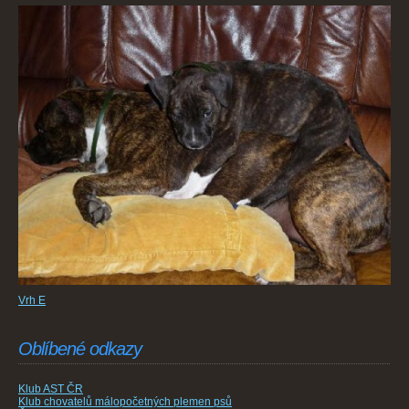
Vrh E
Oblíbené odkazy
Klub AST ČR
Klub chovatelů málopočetných plemen psů