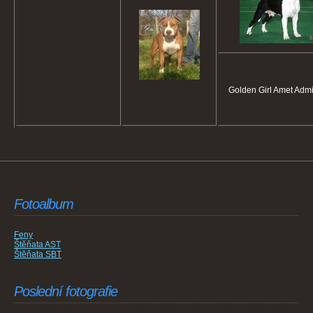
Golden Girl Amet Admi
Fotoalbum
Feny
Štěňata AST
Štěňata SBT
Poslední fotografie