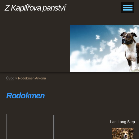
Z Kaplířova panství
Úvod
»
Rodokmen Arkona
Rodokmen
Lari Long Step