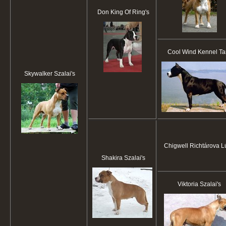
Don King Of Ring's
Cool Wind Kennel Ta
Skywalker Szalai's
Chigwell Richtárova L
Shakira Szalai's
Viktoria Szalai's