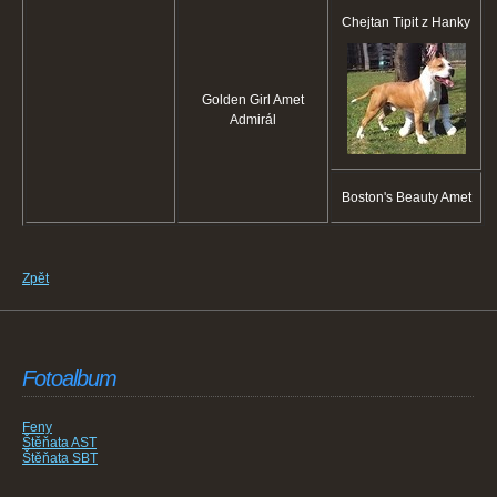
Chejtan Tipit z Hanky
Golden Girl Amet
Admirál
Boston's Beauty Amet
Zpět
Fotoalbum
Feny
Štěňata AST
Štěňata SBT