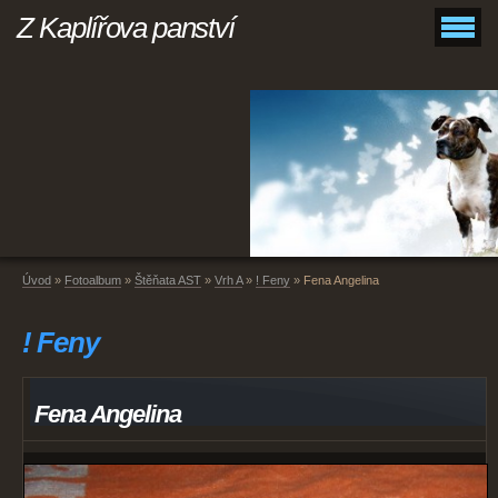
Z Kaplířova panství
Úvod
»
Fotoalbum
»
Štěňata AST
»
Vrh A
»
! Feny
»
Fena Angelina
! Feny
Fena Angelina