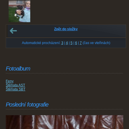
Zpět do složky
Automatické procházení:
3
|
4
|
5
|
6
|
7
(čas ve vteřinách)
Fotoalbum
Feny
Štěňata AST
Štěňata SBT
Poslední fotografie