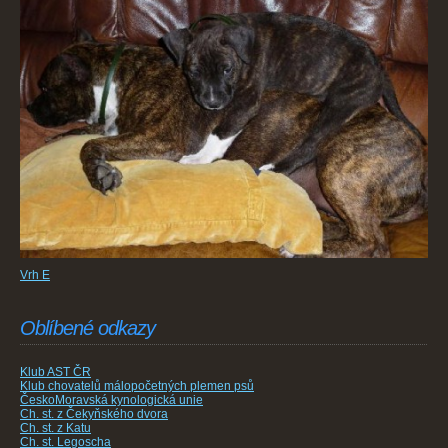
Vrh E
Oblíbené odkazy
Klub AST ČR
Klub chovatelů málopočetných plemen psů
ČeskoMoravská kynologická unie
Ch. st. z Čekyňského dvora
Ch. st. z Katu
Ch. st. Legoscha