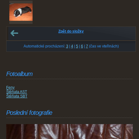
Zpět do složky
Automatické procházení:
3
|
4
|
5
|
6
|
7
(čas ve vteřinách)
Fotoalbum
Feny
Štěňata AST
Štěňata SBT
Poslední fotografie