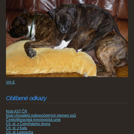
Vrh E
Oblíbené odkazy
Klub AST ČR
Klub chovatelů málopočetných plemen psů
ČeskoMoravská kynologická unie
Ch. st. z Čekyňského dvora
Ch. st. z Katu
Ch. st. Legoscha