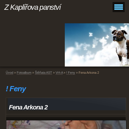
Z Kaplířova panství
Úvod
»
Fotoalbum
»
Štěňata AST
»
Vrh A
»
! Feny
»
Fena Arkona 2
! Feny
Fena Arkona 2