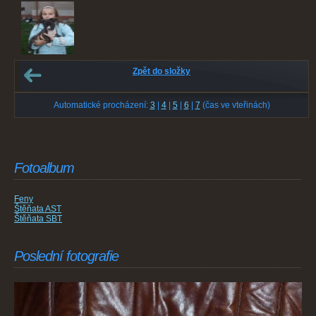
Zpět do složky
Automatické procházení:
3
|
4
|
5
|
6
|
7
(čas ve vteřinách)
Fotoalbum
Feny
Štěňata AST
Štěňata SBT
Poslední fotografie