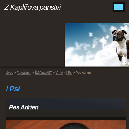
Z Kaplířova panství
Úvod
»
Fotoalbum
»
Štěňata AST
»
Vrh A
»
! Psi
»
Pes Adrien
! Psi
Pes Adrien