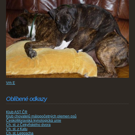
Vrh E
Oblíbené odkazy
Klub AST ČR
Klub chovatelů málopočetných plemen psů
ČeskoMoravská kynologická unie
Ch. st. z Čekyňského dvora
Ch. st. z Katu
Ch. st. Legoscha