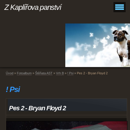
Z Kaplířova panství
Úvod
»
Fotoalbum
»
Štěňata AST
»
Vrh B
»
! Psi
»
Pes 2 - Bryan Floyd 2
! Psi
Pes 2 - Bryan Floyd 2