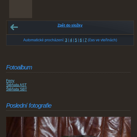
Zpět do složky
Automatické procházení:
3
|
4
|
5
|
6
|
7
(čas ve vteřinách)
Fotoalbum
Feny
Štěňata AST
Štěňata SBT
Poslední fotografie