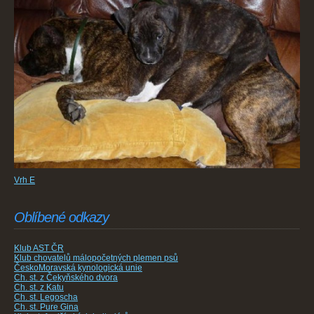
Vrh E
Oblíbené odkazy
Klub AST ČR
Klub chovatelů málopočetných plemen psů
ČeskoMoravská kynologická unie
Ch. st. z Čekyňského dvora
Ch. st. z Katu
Ch. st. Legoscha
Ch. st. Pure Gina