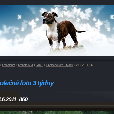
»
Fotoalbum
»
Štěňata AST
»
Vrh B
»
Společné foto 3 týdny
»
24.6.2011_060
olečné foto 3 týdny
.6.2011_060