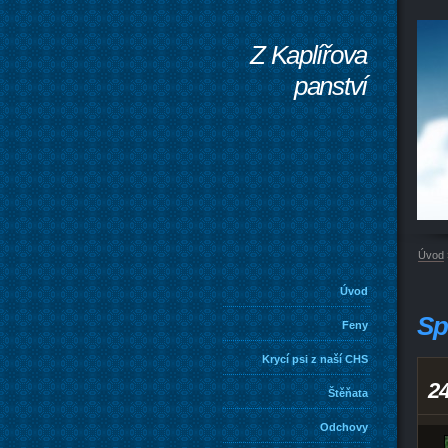
Z Kaplířova
panství
Úvod
Úvod
Sp
Feny
Krycí psi z naší CHS
24
Štěňata
Odchovy