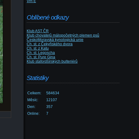
Vrh E
Oblíbené odkazy
Klub AST ČR
Klub chovatelů málopočetných plemen psů
ČeskoMoravská kynologická unie
Ch. st. z Čekyňského dvora
Ch. st. z Katu
Ch. st. Legoscha
Ch. st. Pure Gina
Klub stafordšírských bulteriérů
Statistiky
Celkem:
584634
Měsíc:
12107
Den:
357
Online:
7