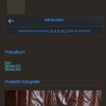
Zpět do složky
Automatické procházení:
3
|
4
|
5
|
6
|
7
(čas ve vteřinách)
Fotoalbum
Feny
Štěňata AST
Štěňata SBT
Poslední fotografie