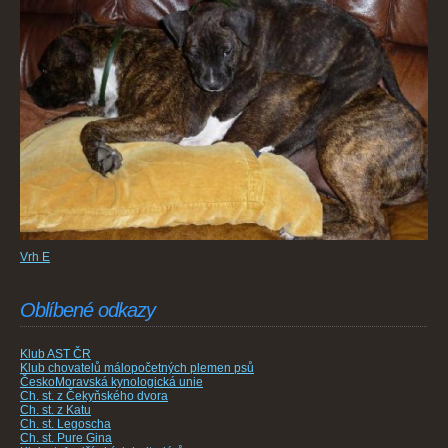
Vrh E
Oblíbené odkazy
Klub AST ČR
Klub chovatelů málopočetných plemen psů
ČeskoMoravská kynologická unie
Ch. st. z Čekyňského dvora
Ch. st. z Katu
Ch. st. Legoscha
Ch. st. Pure Gina