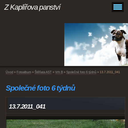
Z Kaplířova panství
Úvod
»
Fotoalbum
»
Štěňata AST
»
Vrh B
»
Společné foto 6 týdnů
»
13.7.2011_041
Společné foto 6 týdnů
13.7.2011_041