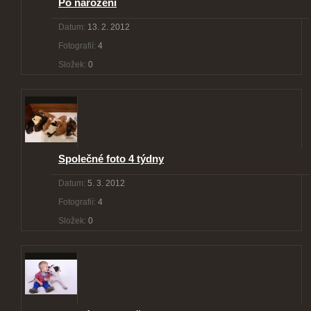
Po narození
Datum:
13. 2. 2012
Fotografií:
4
Složek:
0
Společné foto 4 týdny
Datum:
5. 3. 2012
Fotografií:
4
Složek:
0