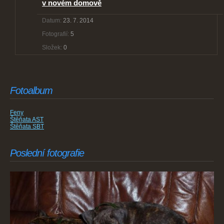
v novém domově
Datum:
23. 7. 2014
Fotografií:
5
Složek:
0
Fotoalbum
Feny
Štěňata AST
Štěňata SBT
Poslední fotografie