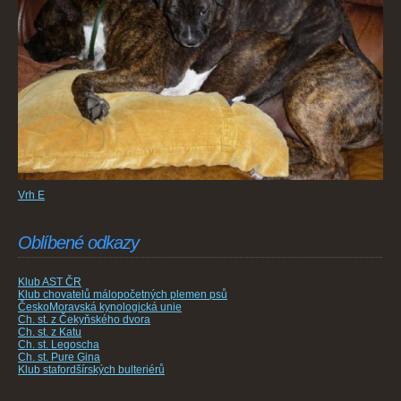
Vrh E
Oblíbené odkazy
Klub AST ČR
Klub chovatelů málopočetných plemen psů
ČeskoMoravská kynologická unie
Ch. st. z Čekyňského dvora
Ch. st. z Katu
Ch. st. Legoscha
Ch. st. Pure Gina
Klub stafordšírských bulteriérů