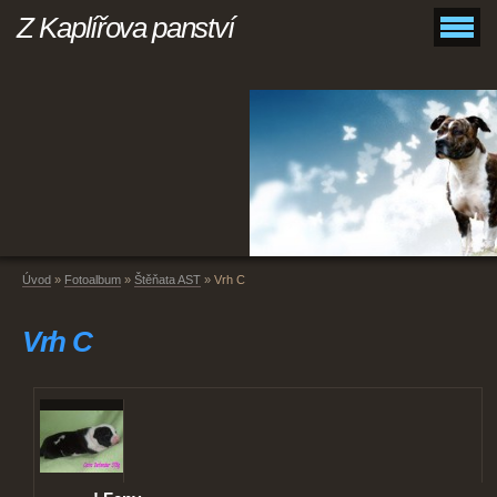
Z Kaplířova panství
Úvod
»
Fotoalbum
»
Štěňata AST
»
Vrh C
Vrh C