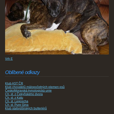
Vrh E
Oblíbené odkazy
Klub AST ČR
Klub chovatelů málopočetných plemen psů
ČeskoMoravská kynologická unie
Ch. st. z Čekyňského dvora
Ch. st. z Katu
Ch. st. Legoscha
Ch. st. Pure Gina
Klub stafordšírských bulteriérů