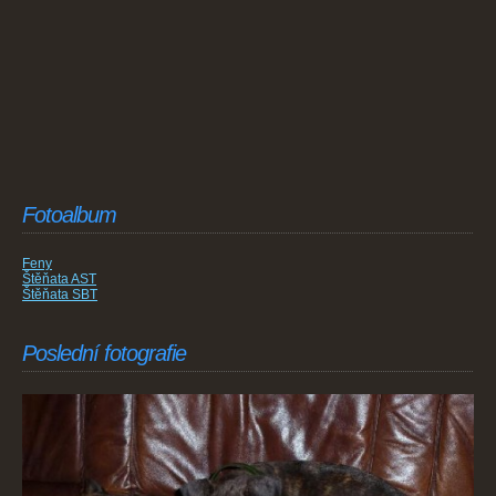
Fotoalbum
Feny
Štěňata AST
Štěňata SBT
Poslední fotografie