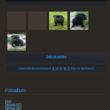
Zpět do složky
Automatické procházení:
3
|
4
|
5
|
6
|
7
(čas ve vteřinách)
Fotoalbum
Feny
Štěňata AST
Štěňata SBT