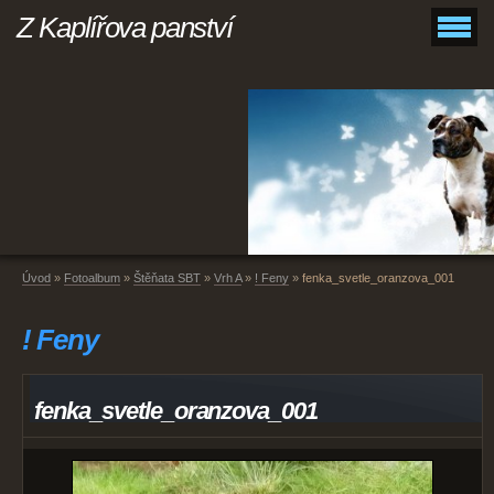
Z Kaplířova panství
Úvod
»
Fotoalbum
»
Štěňata SBT
»
Vrh A
»
! Feny
»
fenka_svetle_oranzova_001
! Feny
fenka_svetle_oranzova_001