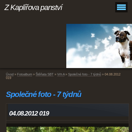
Z Kaplířova panství
Úvod
»
Fotoalbum
»
Štěňata SBT
»
Vrh A
»
Společné foto - 7 týdnů
»
04.08.2012
019
Společné foto - 7 týdnů
04.08.2012 019