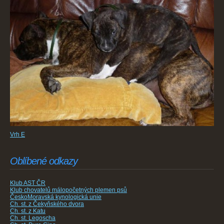
Vrh E
Oblíbené odkazy
Klub AST ČR
Klub chovatelů málopočetných plemen psů
ČeskoMoravská kynologická unie
Ch. st. z Čekyňského dvora
Ch. st. z Katu
Ch. st. Legoscha