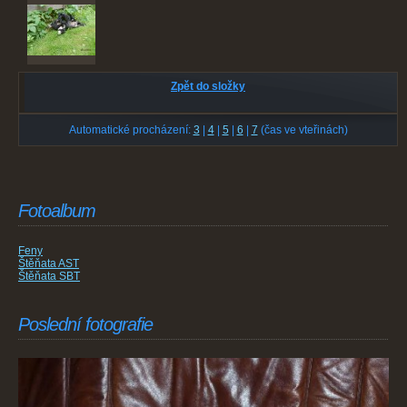
Zpět do složky
Automatické procházení:
3
|
4
|
5
|
6
|
7
(čas ve vteřinách)
Fotoalbum
Feny
Štěňata AST
Štěňata SBT
Poslední fotografie