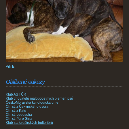
Vrh E
Oblíbené odkazy
Klub AST ČR
Klub chovatelů málopočetných plemen psů
ČeskoMoravská kynologická unie
Ch. st. z Čekyňského dvora
Ch. st. z Katu
Ch. st. Legoscha
Ch. st. Pure Gina
Klub stafordšírských bulteriérů