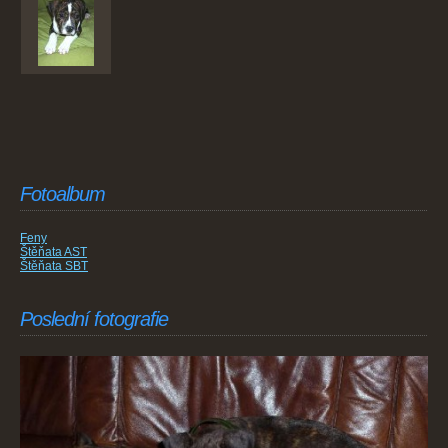
Fotoalbum
Feny
Štěňata AST
Štěňata SBT
Poslední fotografie