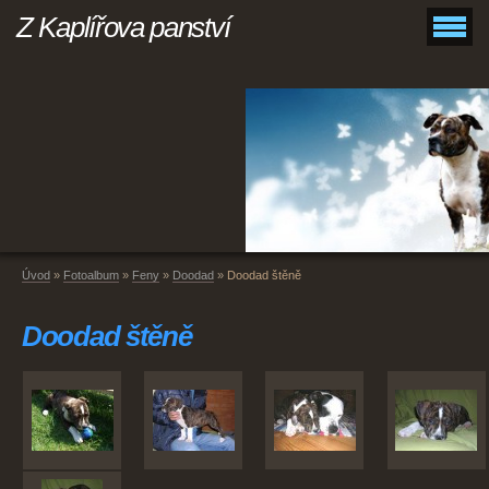
Z Kaplířova panství
Úvod
»
Fotoalbum
»
Feny
»
Doodad
»
Doodad štěně
Doodad štěně