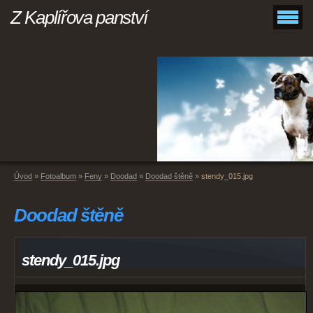
Z Kaplířova panství
Úvod
»
Fotoalbum
»
Feny
»
Doodad
»
Doodad štěně
»
stendy_015.jpg
Doodad štěně
stendy_015.jpg