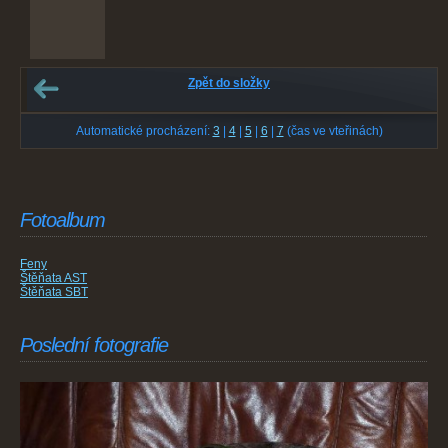
Zpět do složky
Automatické procházení:
3
|
4
|
5
|
6
|
7
(čas ve vteřinách)
Fotoalbum
Feny
Štěňata AST
Štěňata SBT
Poslední fotografie