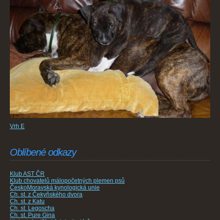
Vrh E
Oblíbené odkazy
Klub AST ČR
Klub chovatelů málopočetných plemen psů
ČeskoMoravská kynologická unie
Ch. st. z Čekyňského dvora
Ch. st. z Katu
Ch. st. Legoscha
Ch. st. Pure Gina