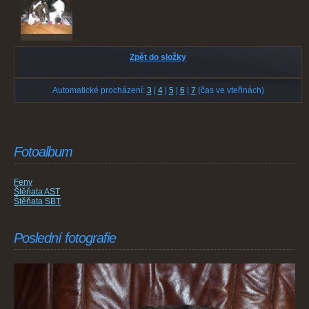
Zpět do složky
Automatické procházení:
3
|
4
|
5
|
6
|
7
(čas ve vteřinách)
Fotoalbum
Feny
Štěňata AST
Štěňata SBT
Poslední fotografie