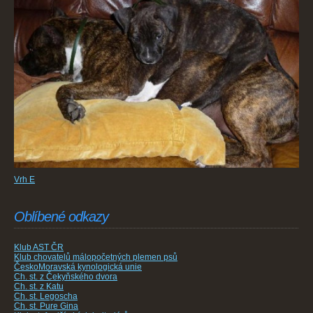
Vrh E
Oblíbené odkazy
Klub AST ČR
Klub chovatelů málopočetných plemen psů
ČeskoMoravská kynologická unie
Ch. st. z Čekyňského dvora
Ch. st. z Katu
Ch. st. Legoscha
Ch. st. Pure Gina