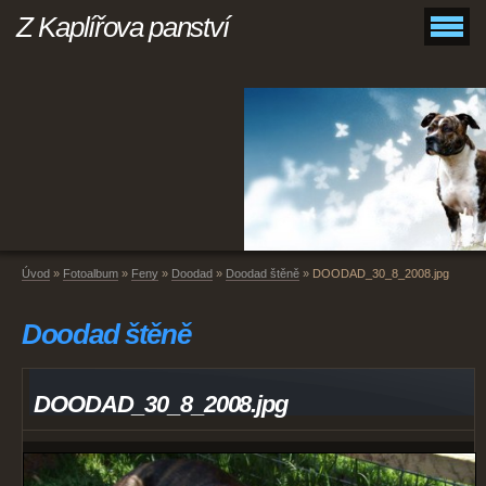
Z Kaplířova panství
Úvod
»
Fotoalbum
»
Feny
»
Doodad
»
Doodad štěně
»
DOODAD_30_8_2008.jpg
Doodad štěně
DOODAD_30_8_2008.jpg