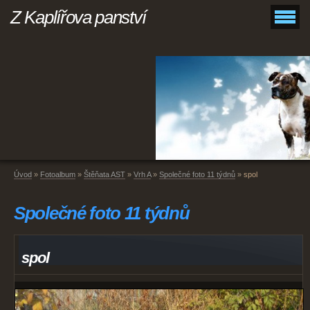
Z Kaplířova panství
Úvod
»
Fotoalbum
»
Štěňata AST
»
Vrh A
»
Společné foto 11 týdnů
»
spol
Společné foto 11 týdnů
spol