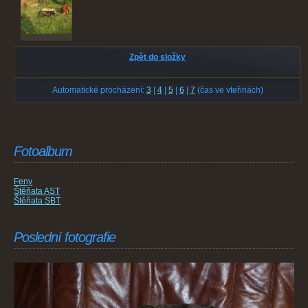
Zpět do složky
Automatické procházení:
3
|
4
|
5
|
6
|
7
(čas ve vteřinách)
Fotoalbum
Feny
Štěňata AST
Štěňata SBT
Poslední fotografie