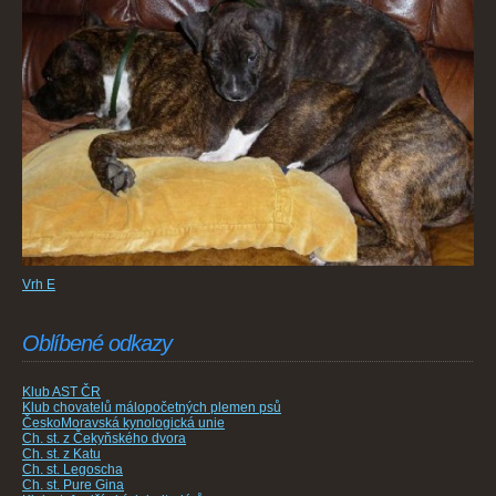
Vrh E
Oblíbené odkazy
Klub AST ČR
Klub chovatelů málopočetných plemen psů
ČeskoMoravská kynologická unie
Ch. st. z Čekyňského dvora
Ch. st. z Katu
Ch. st. Legoscha
Ch. st. Pure Gina