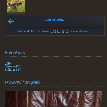
Zpět do složky
Automatické procházení:
3
|
4
|
5
|
6
|
7
(čas ve vteřinách)
Fotoalbum
Feny
Štěňata AST
Štěňata SBT
Poslední fotografie