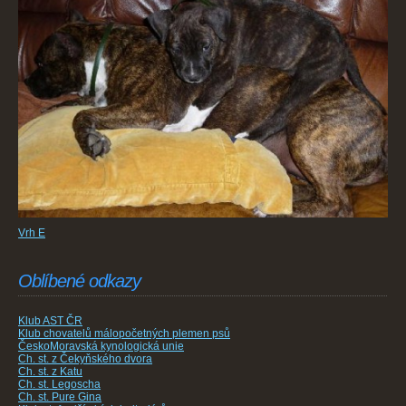
Vrh E
Oblíbené odkazy
Klub AST ČR
Klub chovatelů málopočetných plemen psů
ČeskoMoravská kynologická unie
Ch. st. z Čekyňského dvora
Ch. st. z Katu
Ch. st. Legoscha
Ch. st. Pure Gina