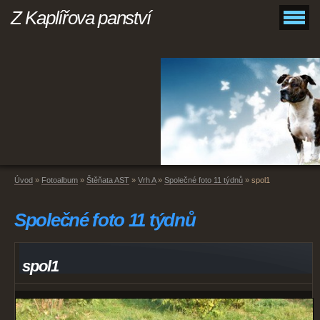
Z Kaplířova panství
Úvod
»
Fotoalbum
»
Štěňata AST
»
Vrh A
»
Společné foto 11 týdnů
»
spol1
Společné foto 11 týdnů
spol1