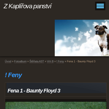
Z Kaplířova panství
Úvod
»
Fotoalbum
»
Štěňata AST
»
Vrh B
»
! Feny
»
Fena 1 - Baunty Floyd 3
! Feny
Fena 1 - Baunty Floyd 3