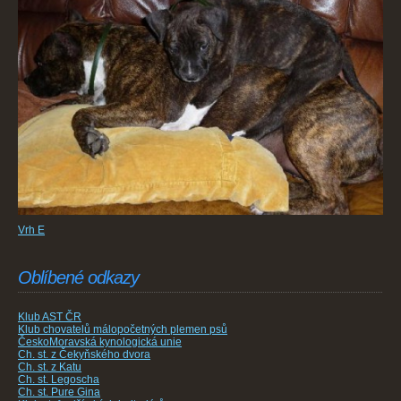
Vrh E
Oblíbené odkazy
Klub AST ČR
Klub chovatelů málopočetných plemen psů
ČeskoMoravská kynologická unie
Ch. st. z Čekyňského dvora
Ch. st. z Katu
Ch. st. Legoscha
Ch. st. Pure Gina