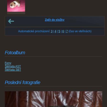
Zpět do složky
Automatické procházení:
3
|
4
|
5
|
6
|
7
(čas ve vteřinách)
Fotoalbum
Feny
Štěňata AST
Štěňata SBT
Poslední fotografie