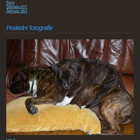
Feny
Štěňata AST
Štěňata SBT
Poslední fotografie