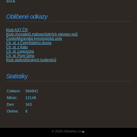
Vrh E
Oblíbené odkazy
Klub AST ČR
Klub chovatelů málopočetných plemen psů
ČeskoMoravská kynologická unie
Ch. st. z Čekyňského dvora
Ch. st. z Katu
Ch. st. Legoscha
Ch. st. Pure Gina
Klub stafordšírských bulteriérů
Statistiky
Celkem:
584841
Měsíc:
12148
Den:
343
Online:
8
© 2026 eStránky.cz