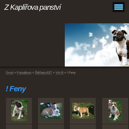
Z Kaplířova panství
Úvod
»
Fotoalbum
»
Štěňata AST
»
Vrh B
»
! Feny
! Feny