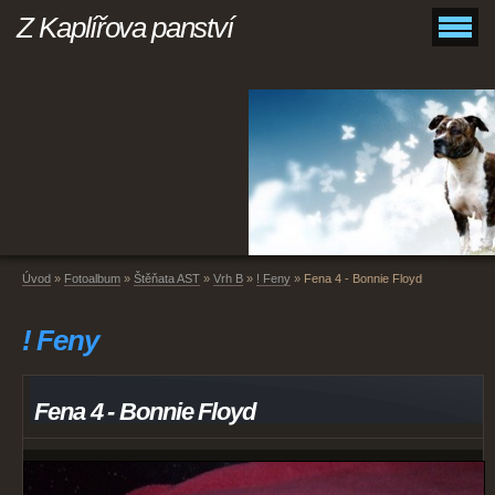
Z Kaplířova panství
Úvod
»
Fotoalbum
»
Štěňata AST
»
Vrh B
»
! Feny
»
Fena 4 - Bonnie Floyd
! Feny
Fena 4 - Bonnie Floyd