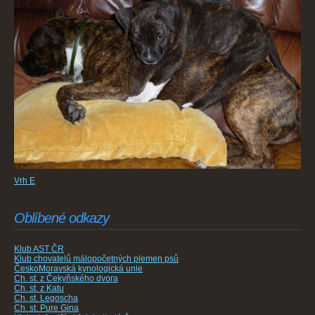
Vrh E
Oblíbené odkazy
Klub AST ČR
Klub chovatelů málopočetných plemen psů
ČeskoMoravská kynologická unie
Ch. st. z Čekyňského dvora
Ch. st. z Katu
Ch. st. Legoscha
Ch. st. Pure Gina