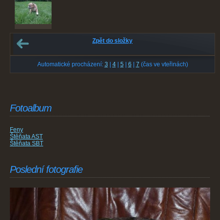
Zpět do složky
Automatické procházení:
3
|
4
|
5
|
6
|
7
(čas ve vteřinách)
Fotoalbum
Feny
Štěňata AST
Štěňata SBT
Poslední fotografie