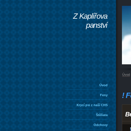
Z Kaplířova
panství
Úvod
Úvod
! 
Feny
Krycí psi z naší CHS
B
Štěňata
Odchovy