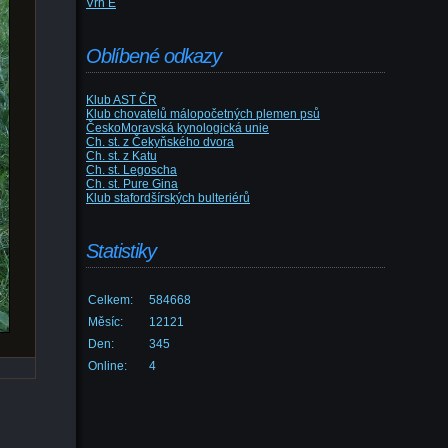
Vrh E
Oblíbené odkazy
Klub AST ČR
Klub chovatelů málopočetných plemen psů
ČeskoMoravská kynologická unie
Ch. st. z Čekyňského dvora
Ch. st. z Katu
Ch. st. Legoscha
Ch. st. Pure Gina
Klub stafordšírských bulteriérů
Statistiky
Celkem:
584668
Měsíc:
12121
Den:
345
Online:
4