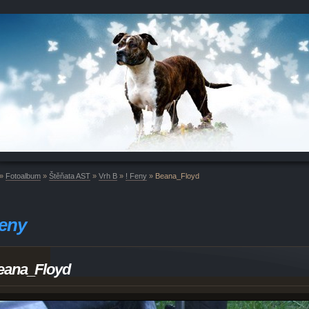
»
Fotoalbum
»
Štěňata AST
»
Vrh B
»
! Feny
»
Beana_Floyd
Feny
eana_Floyd