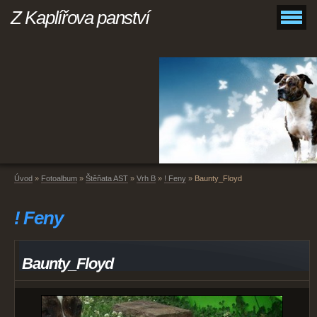
Z Kaplířova panství
Úvod
»
Fotoalbum
»
Štěňata AST
»
Vrh B
»
! Feny
»
Baunty_Floyd
! Feny
Baunty_Floyd