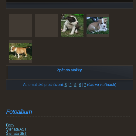
Zpět do složky
Automatické procházení:
3
|
4
|
5
|
6
|
7
(čas ve vteřinách)
Fotoalbum
Feny
Štěňata AST
Štěňata SBT