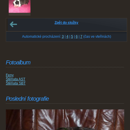
Zpět do složky
Automatické procházení:
3
|
4
|
5
|
6
|
7
(čas ve vteřinách)
Fotoalbum
Feny
Štěňata AST
Štěňata SBT
Poslední fotografie