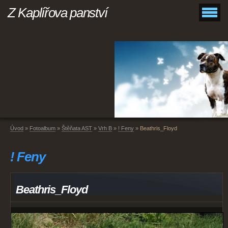
Z Kaplířova panství
Úvod
»
Fotoalbum
»
Štěňata AST
»
Vrh B
»
! Feny
»
Beathris_Floyd
! Feny
Beathris_Floyd