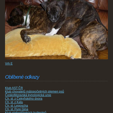
Vrh E
Oblíbené odkazy
Klub AST ČR
Klub chovatelů málopočetných plemen psů
ČeskoMoravská kynologická unie
Ch. st. z Čekyňského dvora
Ch. st. z Katu
Ch. st. Legoscha
Ch. st. Pure Gina
Klub stafordšírských bulteriérů