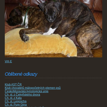
Vrh E
Oblíbené odkazy
Klub AST ČR
Klub chovatelů málopočetných plemen psů
ČeskoMoravská kynologická unie
Ch. st. z Čekyňského dvora
Ch. st. z Katu
Ch. st. Legoscha
Ch. st. Pure Gina