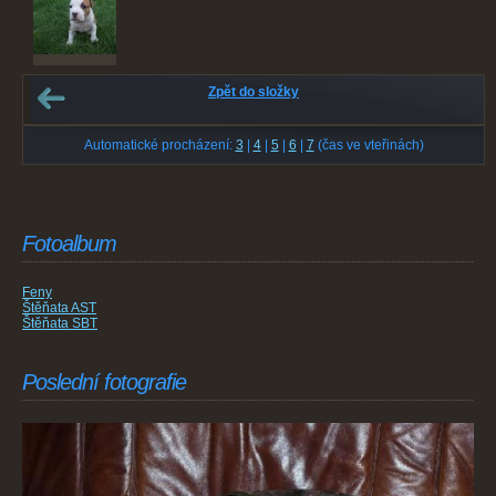
Zpět do složky
Automatické procházení:
3
|
4
|
5
|
6
|
7
(čas ve vteřinách)
Fotoalbum
Feny
Štěňata AST
Štěňata SBT
Poslední fotografie