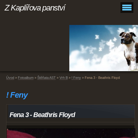
Z Kaplířova panství
Úvod
»
Fotoalbum
»
Štěňata AST
»
Vrh B
»
! Feny
»
Fena 3 - Beathris Floyd
! Feny
Fena 3 - Beathris Floyd