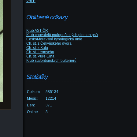
Vrh E
Oblíbené odkazy
Klub AST ČR
Klub chovatelů málopočetných plemen psů
ČeskoMoravská kynologická unie
Ch. st. z Čekyňského dvora
Ch. st. z Katu
Ch. st. Legoscha
Ch. st. Pure Gina
Klub stafordšírských bulteriérů
Statistiky
Celkem:
585134
Měsíc:
12214
Den:
371
Online:
8