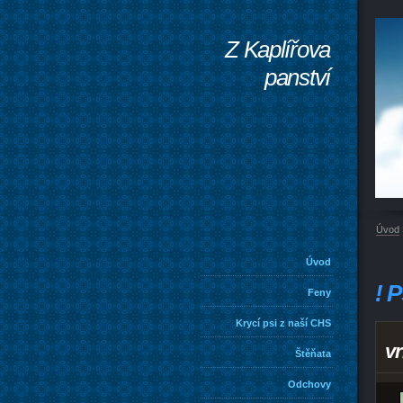
Z Kaplířova
panství
Úvod
Úvod
! P
Feny
Krycí psi z naší CHS
v
Štěňata
Odchovy