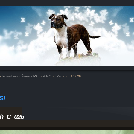
»
Fotoalbum
»
Štěňata AST
»
Vrh C
»
! Psi
»
vrh_C_026
si
rh_C_026