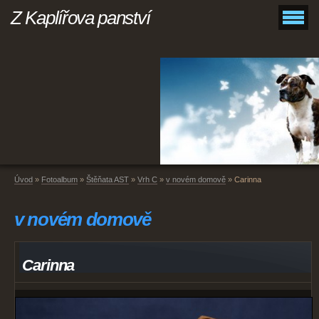
Z Kaplířova panství
Úvod
»
Fotoalbum
»
Štěňata AST
»
Vrh C
»
v novém domově
»
Carinna
v novém domově
Carinna