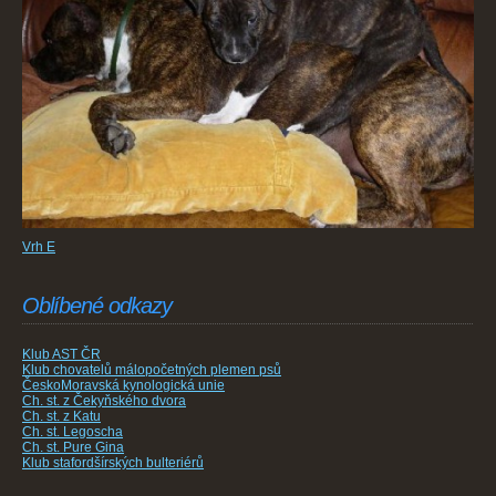
Vrh E
Oblíbené odkazy
Klub AST ČR
Klub chovatelů málopočetných plemen psů
ČeskoMoravská kynologická unie
Ch. st. z Čekyňského dvora
Ch. st. z Katu
Ch. st. Legoscha
Ch. st. Pure Gina
Klub stafordšírských bulteriérů