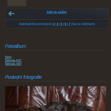
Zpět do složky
Automatické procházení:
3
|
4
|
5
|
6
|
7
(čas ve vteřinách)
Fotoalbum
Feny
Štěňata AST
Štěňata SBT
Poslední fotografie