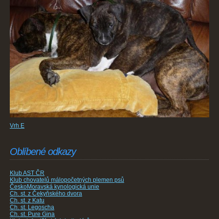
Vrh E
Oblíbené odkazy
Klub AST ČR
Klub chovatelů málopočetných plemen psů
ČeskoMoravská kynologická unie
Ch. st. z Čekyňského dvora
Ch. st. z Katu
Ch. st. Legoscha
Ch. st. Pure Gina