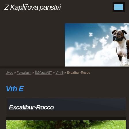
Z Kaplířova panství
Úvod
»
Fotoalbum
»
Štěňata AST
»
Vrh E
»
Excalibur-Rocco
Vrh E
Excalibur-Rocco