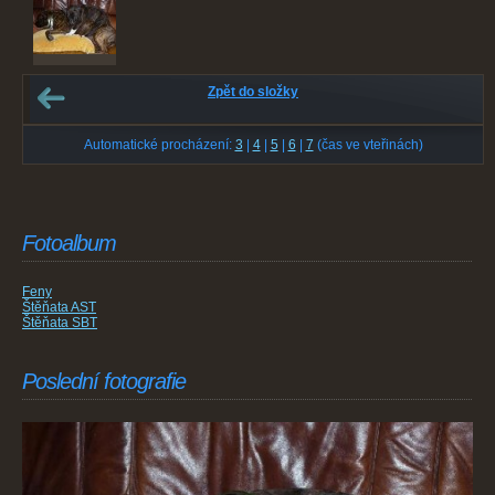
Zpět do složky
Automatické procházení:
3
|
4
|
5
|
6
|
7
(čas ve vteřinách)
Fotoalbum
Feny
Štěňata AST
Štěňata SBT
Poslední fotografie