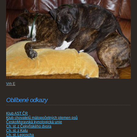
Vrh E
Oblíbené odkazy
Klub AST ČR
Klub chovatelů málopočetných plemen psů
ČeskoMoravská kynologická unie
Ch. st. z Čekyňského dvora
Ch. st. z Katu
Ch. st. Legoscha