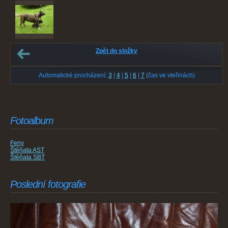
Zpět do složky
Automatické procházení:
3
|
4
|
5
|
6
|
7
(čas ve vteřinách)
Fotoalbum
Feny
Štěňata AST
Štěňata SBT
Poslední fotografie