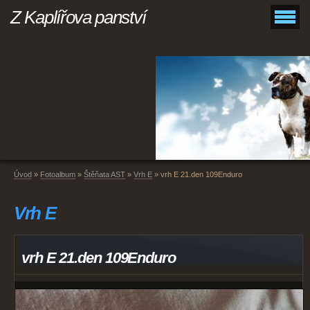
Z Kaplířova panství
Úvod
»
Fotoalbum
»
Štěňata AST
»
Vrh E
»
vrh E 21.den 109Enduro
Vrh E
vrh E 21.den 109Enduro